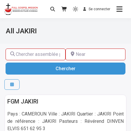
Se connecter
No others Christ – No others Gospel – No others
Mission du Plein Evangile
Spirit
All JAKIRI
Chercher assemblée par son nom, ville ou pays
Near
Chercher
Chercher
JAKIRI
FGM JAKIRI
Pays : CAMEROUN Ville : JAKIRI Quartier : JAKIRI Point
de référence : JAKIRI Pasteurs : Révérend DINVEN
ELVIS 651 62 95 3