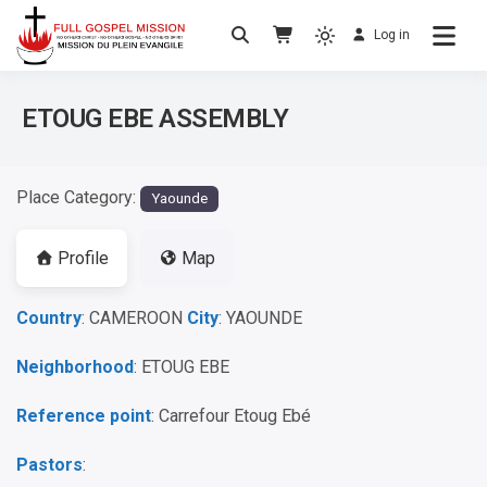
Log in
No others Christ – No others Gospel – No
Full Gospel Mission
others Spirit
ETOUG EBE ASSEMBLY
Place Category:
Yaounde
Profile
Map
Country
: CAMEROON
City
: YAOUNDE
Neighborhood
: ETOUG EBE
Reference point
: Carrefour Etoug Ebé
Pastors
: