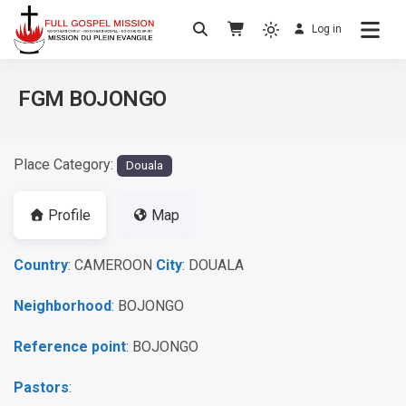
Log in
No others Christ – No others Gospel – No
Full Gospel Mission
others Spirit
FGM BOJONGO
Place Category:
Douala
Profile
Map
Country
: CAMEROON
City
: DOUALA
Neighborhood
: BOJONGO
Reference point
: BOJONGO
Pastors
: