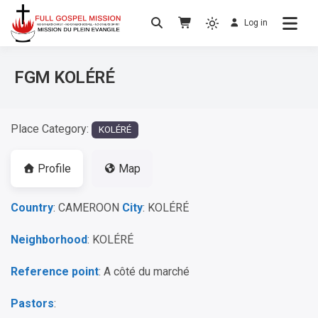
Log in
No others Christ – No others Gospel – No
Full Gospel Mission
others Spirit
FGM KOLÉRÉ
Place Category:
KOLÉRÉ
Profile
Map
Country
: CAMEROON
City
: KOLÉRÉ
Neighborhood
: KOLÉRÉ
Reference point
: A côté du marché
Pastors
: