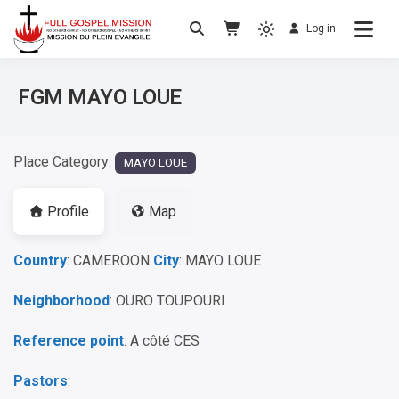
Log in
No others Christ – No others Gospel – No
Full Gospel Mission
others Spirit
FGM MAYO LOUE
Place Category:
MAYO LOUE
Profile
Map
Country
: CAMEROON
City
: MAYO LOUE
Neighborhood
: OURO TOUPOURI
Reference point
: A côté CES
Pastors
: