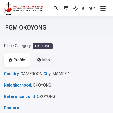
Log in
No others Christ – No others Gospel – No
Full Gospel Mission
others Spirit
FGM OKOYONG
Place Category:
OKOYONG
Profile
Map
Country
: CAMEROON
City
: MAMFE 1
Neighborhood
: OKOYONG
Reference point
: OKOYONG
Pastors
: