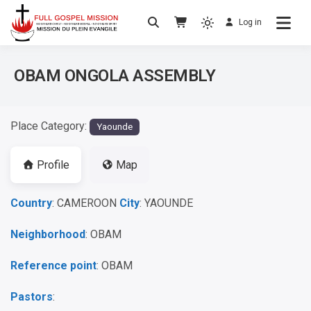
Log in
No others Christ – No others Gospel – No
Full Gospel Mission
others Spirit
OBAM ONGOLA ASSEMBLY
Place Category:
Yaounde
Profile
Map
Country
: CAMEROON
City
: YAOUNDE
Neighborhood
: OBAM
Reference point
: OBAM
Pastors
: