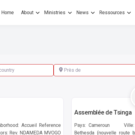
Home
About
Ministries
News
Ressources
hers Gospel – No others Spirit
pel Mission
ry
Près de
Yaounde
Assemblée de Tsinga
orhood: Accueil Reference
Pays: Cameroun Ville: Y
 Pastors: Rev. NDAMEDA MVOGO
Bethesda (nouvelle route 