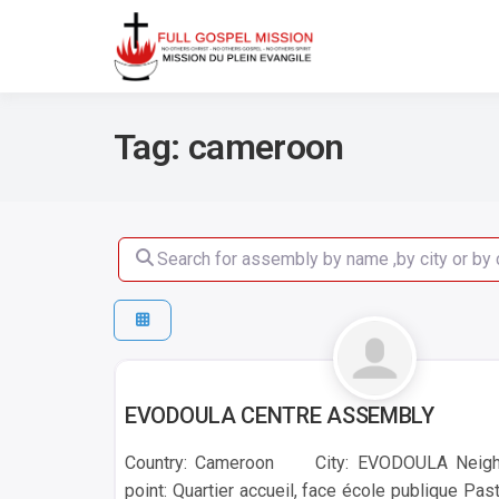
No others Christ – No ot
Full Gos
Tag: cameroon
Search for assembly by name ,by city or by count
EVODOULA
EVODOULA CENTRE ASSEMBLY
Country: Cameroon City: EVODOULA Neighb
point: Quartier accueil, face école publique